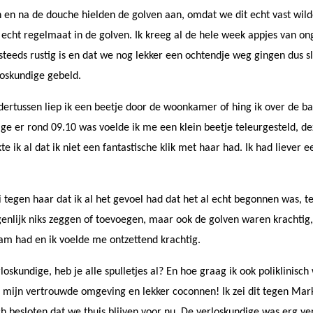
 en na de douche hielden de golven aan, omdat we dit echt vast wil
 echt regelmaat in de golven. Ik kreeg al de hele week appjes van ong
steeds rustig is en dat we nog lekker een ochtendje weg gingen dus
loskundige gebeld.
dertussen liep ik een beetje door de woonkamer of hing ik over de ba
e er rond 09.10 was voelde ik me een klein beetje teleurgesteld, dez
 ik al dat ik niet een fantastische klik met haar had. Ik had liever
i tegen haar dat ik al het gevoel had dat het al echt begonnen was, te
nlijk niks zeggen of toevoegen, maar ook de golven waren krachtig, ma
am had en ik voelde me ontzettend krachtig.
loskundige, heb je alle spulletjes al? En hoe graag ik ook poliklinisc
r in mijn vertrouwde omgeving en lekker coconnen!
Ik zei dit tegen Mar
h besloten dat we thuis blijven voor nu.
De verloskundige was erg ver