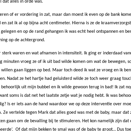
l dat alles in orde was.
eren of er vordering in zat, maar dan moest ik even op de bank komen l
ld en zat ik al op bijna acht centimeter. Hierna is ze de kraamverzor
 gelegen en op de rand gehangen ik was echt heel ontspannen en ben 
ning op de achtergrond.
 sterk waren en wat afnamen in intensiteit. Ik ging er inderdaad vanu
ig minuten vroeg ze of ik uit bad wilde komen om wat de bewegen, so
n willen gaan liggen op bed. Maar toch deed ik wat ze vroeg en ik 
n. Nadat ze het hartje had geluisterd wilde ze toch weer graag touc
behoorlijk uit mijn bubbel en ik wilde gewoon terug in bad! Ik zat n
, want soms is dat net het laatste zetje wat je nodig hebt. Ik was beh
ig? Is er iets aan de hand waardoor we op deze interventie over moet
ha. Ze vertelde tegen Mark dat alles goed was met de baby, maar dat z
 gaan om de bevalling bij te stimuleren. Het kon namelijk zijn dat 
rde’. Of dat mijn bekken te smal was of de baby te groot… Dus toen 