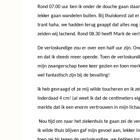
Rond 07.00 uur ben ik onder de douche gaan staan
lekker gaan wandelen buiten. Bij thuiskomst zat er
trant haha, we hadden terug geappt dat alles nog 
zeiden wij lachend. Rond 08.30 heeft Mark de ver
De verloskundige zou er over een half uur zijn. On
en dat ik steeds meer opende. Toen de verloskundig
mijn zwangerschap twee keer gezien en toen merkte
wel fantastisch zijn bij de bevalling!
Ik heb gevraagd of ze mij wilde toucheren en ik ze
Inderdaad 4 cm! (al weet ik dat de centimeters eige
merkte dat ik een enorm vertrouwen in mijn licha
Nou tijd om naar het ziekenhuis te gaan zei de ver
ik wilde thuis blijven gaf mijn gevoel aan, lekke
toen zei hij tegen de verloskundige, we hebben toc