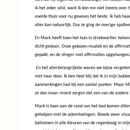
ik het zeker wist, want ik kon me niet ineens ove
voelde thuis voor nu gewoon het beste.
Ik heb haa
alles kan natuurlijk. Dus ze ging de overige spulle
En Mark heeft toen het huis in driekwartier hele
dicht gedaan. Onze gekozen muziek en de affirmat
gepakt, en de slinger met affirmaties opgehangen.
En het allerbelangrijkste waren we bijna vergeten
met haar door. Ik ben heel blij dat ik in mijn bub
aanmerkingen had bij een aantal punten. Maar Mark
ze dan maar moest zorgen dat een van de andere
Mark is toen aan de rand van het bad komen zitten
geholpen met de ademhalingen. Steeds weer visual
ballonnen in alle kleuren van de regenboog in mij