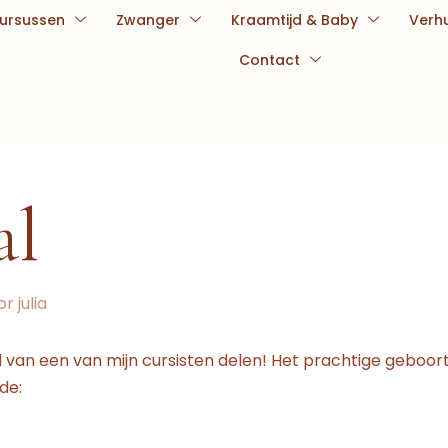
ursussen
Zwanger
Kraamtijd & Baby
Verh
Contact
al
or
julia
 van een van mijn cursisten delen! Het prachtige geboor
de: