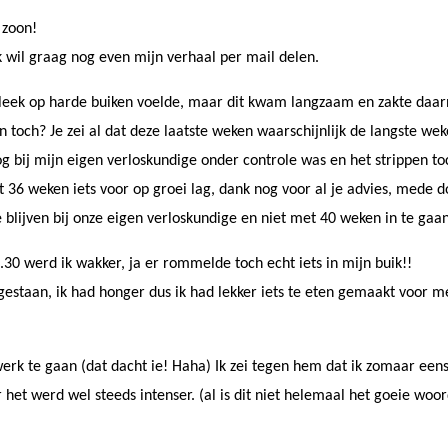
 zoon!
ik wil graag nog even mijn verhaal per mail delen.
at leek op harde buiken voelde, maar dit kwam langzaam en zakte daa
toch? Je zei al dat deze laatste weken waarschijnlijk de langste wek
 nog bij mijn eigen verloskundige onder controle was en het strippen t
 36 weken iets voor op groei lag, dank nog voor al je advies, mede
e blijven bij onze eigen verloskundige en niet met 40 weken in te gaan
30 werd ik wakker, ja er rommelde toch echt iets in mijn buik!!
estaan, ik had honger dus ik had lekker iets te eten gemaakt voor me
rk te gaan (dat dacht ie! Haha) Ik zei tegen hem dat ik zomaar eens
et werd wel steeds intenser. (al is dit niet helemaal het goeie woo