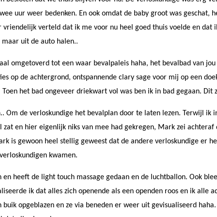
r twee uur weer bedenken. En ook omdat de baby groot was geschat, h
r vriendelijk verteld dat ik me voor nu heel goed thuis voelde en dat 
n maar uit de auto halen..
maal omgetoverd tot een waar bevalpaleis haha, het bevalbad van jou
ies op de achtergrond, ontspannende clary sage voor mij op een doe
 Toen het bad ongeveer driekwart vol was ben ik in bad gegaan. Dit z
.. Om de verloskundige het bevalplan door te laten lezen. Terwijl ik
bel zat en hier eigenlijk niks van mee had gekregen, Mark zei achtera
 is gewoon heel stellig geweest dat de andere verloskundige er hele
 verloskundigen kwamen.
 en heeft de light touch massage gedaan en de luchtballon. Ook bleef
iseerde ik dat alles zich openende als een openden roos en ik alle 
n buik opgeblazen en ze via beneden er weer uit gevisualiseerd haha