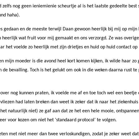
zelfs nog geen ieniemienie scheurtje al is het laatste gedeelte best
und haha).
es gedaan en de meeste terwijl Daan gewoon heerlijk bij mij op mijn 
heerlijk wat fruit voor mij gemaakt en ons verzorgd. Ze was overig
r het voelde zo heerlijk met zijn drietjes en huid op huid contact op
en mijn moeder is die avond heel kort komen kijken, ik wilde haar zo
 de bevalling. Toch is het gelukt om ook in die weken daarna rust te
rover nog kunnen praten, ik voelde me af en toe toch wel een beetje
 vliezen had laten breken dan weet ik zeker dat ik naar het ziekenhu
 het natuurlijk niet) ze gaf aan dat ze het een hele mooie, ontspann
eer voor kozen om niet het ‘standaard protocol’ te volgen.
ezeten met niet meer dan twee verloskundigen, zodat je zeker weet dat