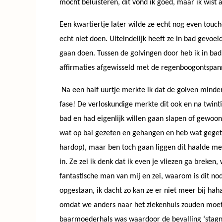
mocht beluisteren, dit vond ik goed, maar ik wist a
Een kwartiertje later wilde ze echt nog even touch
echt niet doen. Uiteindelijk heeft ze in bad gevoe
gaan doen.
Tussen de golvingen door heb ik in bad
affirmaties afgewisseld met de regenboogontspan
Na een half uurtje merkte ik dat de golven minder
fase!
De verloskundige merkte dit ook en na twint
bad en had eigenlijk willen gaan slapen of gewoo
wat op bal gezeten en gehangen en heb wat gegete
hardop), maar ben toch gaan liggen dit haalde me 
in. Ze zei ik denk dat ik even je vliezen ga breken
fantastische man van mij en zei, waarom is dit nod
opgestaan, ik dacht zo kan ze er niet meer bij ha
omdat we anders naar het ziekenhuis zouden moeten
baarmoederhals was waardoor de bevalling ‘stagnee