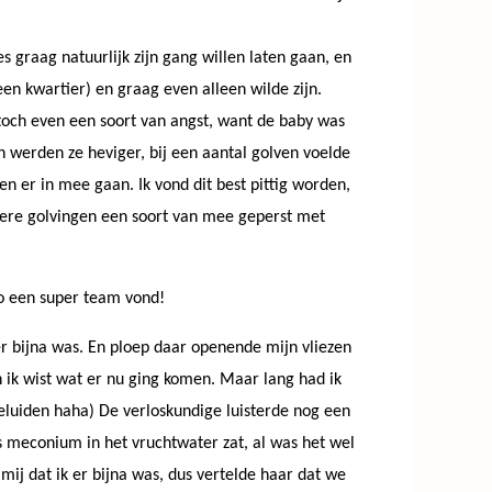
s graag natuurlijk zijn gang willen laten gaan, en
en kwartier) en graag even alleen wilde zijn.
 toch even een soort van angst, want de baby was
 werden ze heviger, bij een aantal golven voelde
 en er in mee gaan. Ik vond dit best pittig worden,
dere golvingen een soort van mee geperst met
zo een super team vond!
r bijna was. En ploep daar openende mijn vliezen
n ik wist wat er nu ging komen. Maar lang had ik
eluiden haha) De verloskundige luisterde nog een
us meconium in het vruchtwater zat, al was het wel
ij dat ik er bijna was, dus vertelde haar dat we