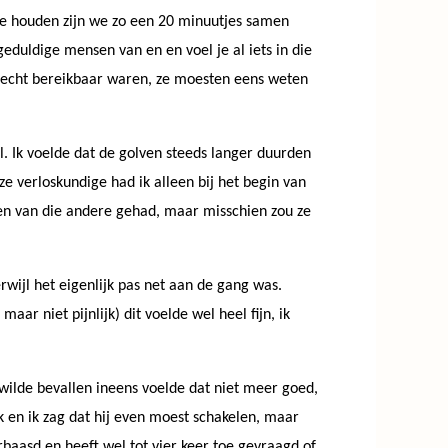
de houden zijn we zo een 20 minuutjes samen
eduldige mensen van en en voel je al iets in die
 slecht bereikbaar waren, ze moesten eens weten
l. Ik voelde dat de golven steeds langer duurden
e verloskundige had ik alleen bij het begin van
 een van die andere gehad, maar misschien zou ze
rwijl het eigenlijk pas net aan de gang was.
ar niet pijnlijk) dit voelde wel heel fijn, ik
h wilde bevallen ineens voelde dat niet meer goed,
k en ik zag dat hij even moest schakelen, maar
baasd en heeft wel tot vier keer toe gevraagd of