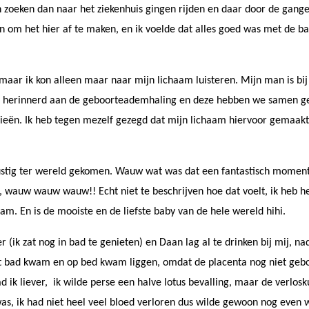
en zoeken dan naar het ziekenhuis gingen rijden en daar door de gan
an om het hier af te maken, en ik voelde dat alles goed was met de 
aar ik kon alleen maar naar mijn lichaam luisteren. Mijn man is bij
e herinnerd aan de geboorteademhaling en deze hebben we samen ged
ieën. Ik heb tegen mezelf gezegd dat mijn lichaam hiervoor gemaakt 
ustig ter wereld gekomen. Wauw wat was dat een fantastisch mome
d, wauw wauw wauw!! Echt niet te beschrijven hoe dat voelt, ik heb 
am. En is de mooiste en de liefste baby van de hele wereld hihi.
k zat nog in bad te genieten) en Daan lag al te drinken bij mij, nad
it bad kwam en op bed kwam liggen, omdat de placenta nog niet geb
 ik liever, ik wilde perse een halve lotus bevalling, maar de verlos
as, ik had niet heel veel bloed verloren dus wilde gewoon nog even 