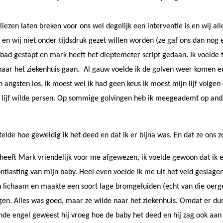
ezen laten breken voor ons wel degelijk een interventie is en wij alle
n wij niet onder tijdsdruk gezet willen worden (ze gaf ons dan nog e
 bad gestapt en mark heeft het dieptemeter script gedaan. Ik voelde
aar het ziekenhuis gaan. Al gauw voelde ik de golven weer komen en
jn angsten los, ik moest wel ik had geen keus ik moest mijn lijf volgen
n lijf wilde persen. Op sommige golvingen heb ik meegeademt op an
telde hoe geweldig ik het deed en dat ik er bijna was. En dat ze ons 
heeft Mark vriendelijk voor me afgewezen, ik voelde gewoon dat ik e
ontlasting van mijn baby. Heel even voelde ik me uit het veld geslage
jn lichaam en maakte een soort lage bromgeluiden (echt van die oerg
regen. Alles was goed, maar ze wilde naar het ziekenhuis. Omdat er d
de engel geweest hij vroeg hoe de baby het deed en hij zag ook aan m