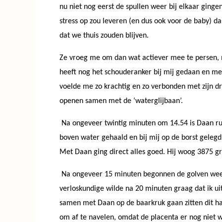
nu niet nog eerst de spullen weer bij elkaar ging
stress op zou leveren (en dus ook voor de baby) d
dat we thuis zouden blijven.
Ze vroeg me om dan wat actiever mee te persen, m
heeft nog het schouderanker bij mij gedaan en m
voelde me zo krachtig en zo verbonden met zijn dr
openen samen met de ‘waterglijbaan’.
Na ongeveer twintig minuten om 14.54 is Daan r
boven water gehaald en bij mij op de borst geleg
Met Daan ging direct alles goed. Hij woog 3875 gr
Na ongeveer 15 minuten begonnen de golven weer (i
verloskundige wilde na 20 minuten graag dat ik u
samen met Daan op de baarkruk gaan zitten dit had
om af te navelen, omdat de placenta er nog niet w