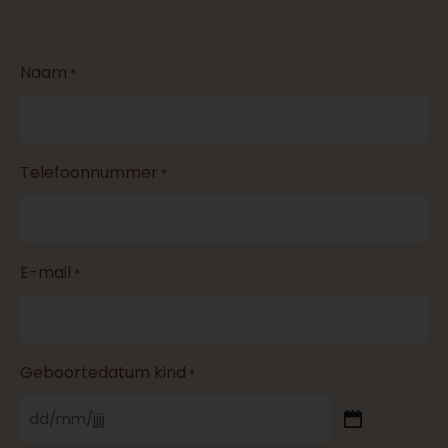
DD
Naam
*
slash
MM
slash
Telefoonnummer
*
JJJJ
E-mail
*
Geboortedatum kind
*