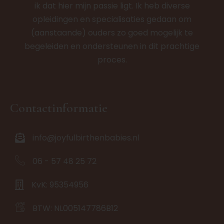
ik dat hier mijn passie ligt. Ik heb diverse
opleidingen en specialisaties gedaan om
(aanstaande) ouders zo goed mogelijk te
begeleiden en ondersteunen in dit prachtige
proces.
Contactinformatie
info@joyfulbirthenbabies.nl
06 - 57 48 25 72
KvK: 95354956
BTW: NL005147786B12