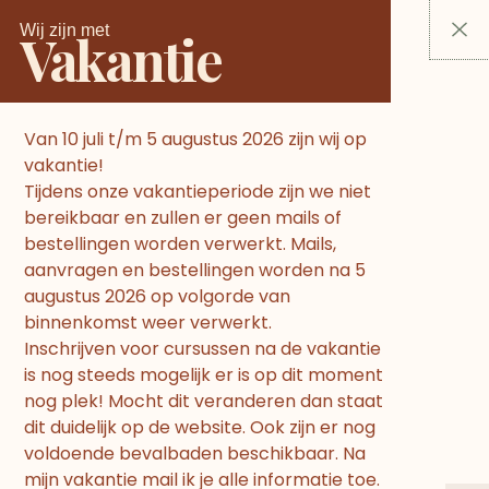
Ga
Wij zijn met
Vakantie
naar
de
inhoud
Van 10 juli t/m 5 augustus 2026 zijn wij op
Baby Yoga
vakantie!
Tijdens onze vakantieperiode zijn we niet
bereikbaar en zullen er geen mails of
bestellingen worden verwerkt. Mails,
aanvragen en bestellingen worden na 5
augustus 2026 op volgorde van
binnenkomst weer verwerkt.
Inschrijven voor cursussen na de vakantie
is nog steeds mogelijk er is op dit moment
CURSUS BABY YOGA EN BABY
nog plek! Mocht dit veranderen dan staat
MASSAGE
dit duidelijk op de website. Ook zijn er nog
In de cursus baby yoga met baby
voldoende bevalbaden beschikbaar. Na
mijn vakantie mail ik je alle informatie toe.