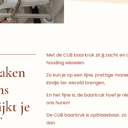
Met de CUB baarkruk zit jij zacht en 
houding wisselen.
maken
Zo kun je op een fijne, prettige man
kindje ter wereld brengen.
ns
En het fijne is, de baarkruk hoef je ni
jkt je
ons huren!
De CUB baarkruk is opblaasbaar, zo
f
aan.