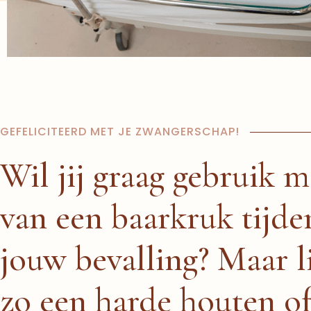
GEFELICITEERD MET JE ZWANGERSCHAP!
Wil jij graag gebruik 
van een baarkruk tijde
jouw bevalling? Maar li
zo een harde houten o