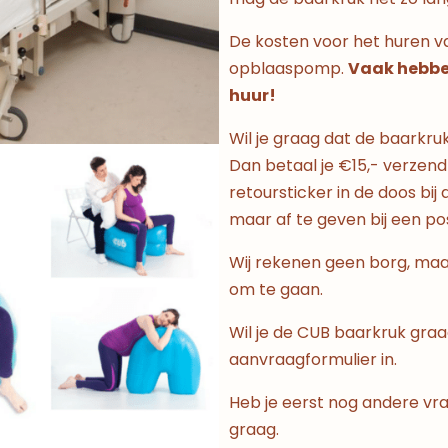
De kosten voor het huren van
opblaaspomp.
Vaak hebben
huur!
Wil je graag dat de baarkru
Dan betaal je €15,- verzendk
retoursticker in de doos bij 
maar af te geven bij een pos
Wij rekenen geen borg, maa
om te gaan.
Wil je de CUB baarkruk gra
aanvraagformulier in.
Heb je eerst nog andere vra
graag.