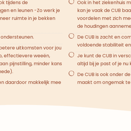
k tijdens de
Ook in het ziekenhuis me
iggen en leunen -Zo werk je
kan je vaak de CUB baa
meer ruimte in je bekken
voordelen met zich meebr
de houdingen aannemen d
e ondersteunen.
De CUB is zacht en com
voldoende stabiliteit e
betere uitkomsten voor jou
ip, effectievere weeën,
Je kunt de CUB in versc
an pijnstilling, minder kans
altijd bij je past of je n
nede).
De CUB is ook onder de
t en daardoor makkelijk mee
maakt om ongemak te v