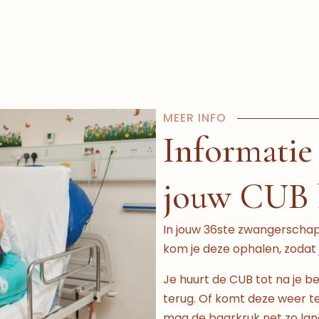
MEER INFO
Informatie
jouw CUB 
In jouw 36ste zwangerschap
kom je deze ophalen, zodat je
Je huurt de CUB tot na je b
terug. Of komt deze weer te
mag de baarkruk net zo lan