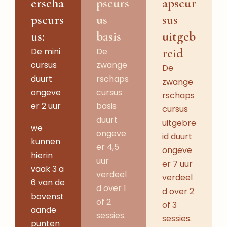
erscha
pscurs
apscur
pscurs
us
sus
us:
basis
uitgeb
reid
De mini
De
cursus
zwange
De
duurt
rschaps
zwange
ongeve
cursus
rschaps
er 2 uur
basis
cursus
duurt
uitgebre
we
ongeve
id duurt
kunnen
er 4,5
ongeve
hierin
uur
er 7 uur
vaak 3 a
verdeel
verdeel
6 van de
d over 1
d over 2
bovenst
of 2
of 3
aande
sessies.
sessies.
punten