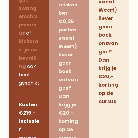
vanaf
reiskos
zwang
Weert)
ten
erscha
liever
€0,35
pscurs
geen
per km
us
of
boek
vanaf
kicksta
ontvan
Weert)
rt jouw
gen?
liever
bevalli
Dan
geen
ng
ook
krijg je
boek
heel
€20,-
ontvan
geschikt
korting
gen?
.
op de
Dan
cursus.
Kosten:
krijg je
€219,-
€20,-
inclusie
korting
f
op de
cursus
cursus.