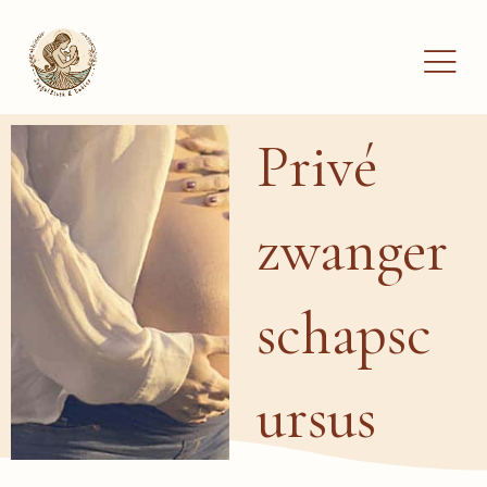
Ga
naar
de
inhoud
Privé
zwanger
schapsc
ursus