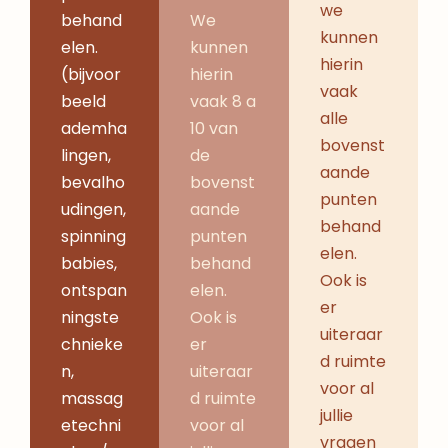
we
behand
We
kunnen
elen.
kunnen
hierin
(bijvoor
hierin
vaak
beeld
vaak 8 a
alle
ademha
10 van
bovenst
lingen,
de
aande
bevalho
bovenst
punten
udingen,
aande
behand
spinning
punten
elen.
babies,
behand
Ook is
ontspan
elen.
er
ningste
Ook is
uiteraar
chnieke
er
d ruimte
n,
uiteraar
voor al
massag
d ruimte
jullie
etechni
voor al
vragen