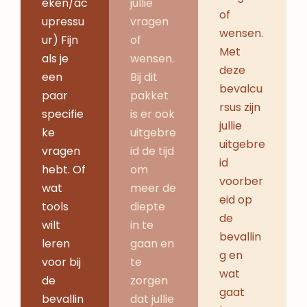
eken/ac
jullie
of
upressu
vragen
wensen.
ur) Fijn
of
Met
als je
wensen.
deze
een
Bij dit
bevalcu
paar
pakket
rsus zijn
specifie
is er ook
jullie
ke
uitgebre
uitgebre
vragen
id de tijd
id
hebt. Of
om
voorber
wat
meer de
eid op
tools
diepte
de
wilt
in te
bevallin
leren
gaan en
g en
voor bij
te
wat
de
zorgen
gaat
bevallin
dat jullie