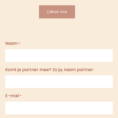
Mail ons
DD
Naam
*
slash
MM
slash
Komt je partner mee? Zo ja, naam partner
JJJJ
E-mail
*