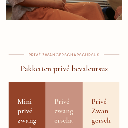
PRIVÉ ZWANGERSCHAPSCURSUS
Pakketten privé bevalcursus
Mini
Privé
Privé
privé
zwang
Zwan
zwang
erscha
gersch