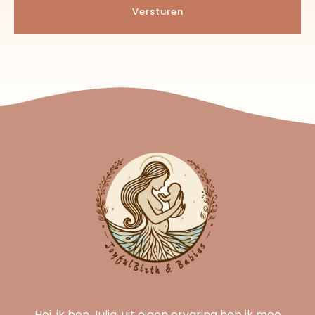
Hoi, ik ben Julia, uit eigen ervaring heb ik mee