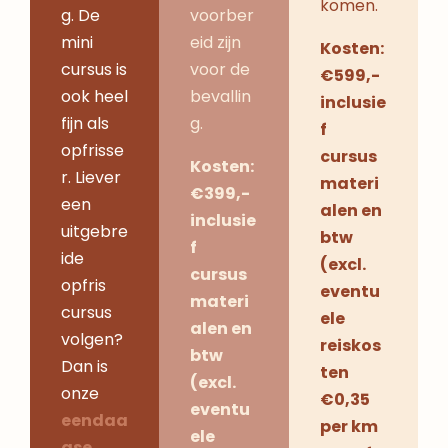
komen.
g. De
voorber
mini
eid zijn
Kosten:
cursus is
voor de
€599,-
ook heel
bevallin
inclusie
fijn als
g.
f
opfrisse
cursus
Kosten:
r. Liever
materi
€399,-
een
alen en
inclusie
uitgebre
btw
f
ide
(excl.
cursus
opfris
eventu
materi
cursus
ele
alen en
volgen?
reiskos
btw
Dan is
ten
(excl.
onze
€0,35
eventu
eendaa
per km
ele
gse