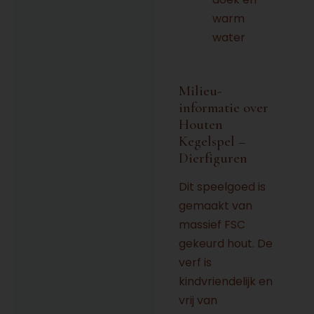
warm
water
Milieu-
informatie over
Houten
Kegelspel –
Dierfiguren
Dit speelgoed is
gemaakt van
massief FSC
gekeurd hout. De
verf is
kindvriendelijk en
vrij van