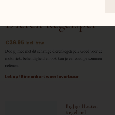
Duurzaam speelgoed baby en kind
Dieren kegelspel
€
36.95
incl. btw
Doe jij mee met dit schattige dierenkegelspel? Goed voor de
motorriek, behendigheid en ook kun je eenvoudige sommen
oefenen.
Let op! Binnenkort weer leverbaar
BigJigs Houten
Beschrijving
Kegelspel