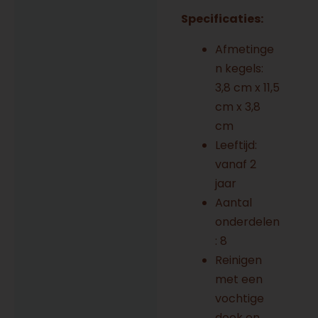
Specificaties
:
Afmetinge
n kegels:
3,8 cm x 11,5
cm x 3,8
cm
Leeftijd:
vanaf 2
jaar
Aantal
onderdelen
: 8
Reinigen
met een
vochtige
doek en