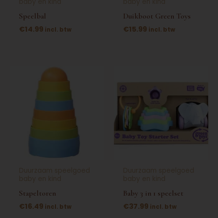
baby en kind
baby en kind
worden
Speelbal
Duikboot Green Toys
op
€
14.99
€
15.99
incl. btw
incl. btw
de
productpagina
Duurzaam speelgoed
Duurzaam speelgoed
baby en kind
baby en kind
Stapeltoren
Baby 3 in 1 speelset
€
16.49
€
37.99
incl. btw
incl. btw