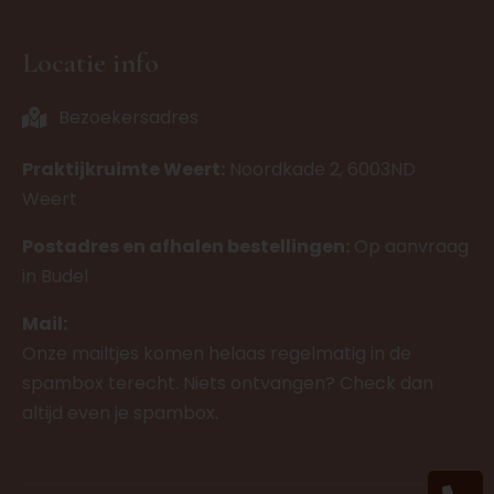
Locatie info
Bezoekersadres
Praktijkruimte Weert:
Noordkade 2, 6003ND
Weert
Postadres en afhalen bestellingen:
Op aanvraag
in Budel
Mail:
Onze mailtjes komen helaas regelmatig in de
spambox terecht. Niets ontvangen? Check dan
altijd even je spambox.
Ph
Wh