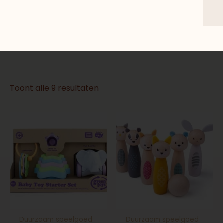
Toys en meer!
Ook vind je hier leuke artikelen om cadeau
te geven.
Toont alle 9 resultaten
Duurzaam speelgoed
Duurzaam speelgoed