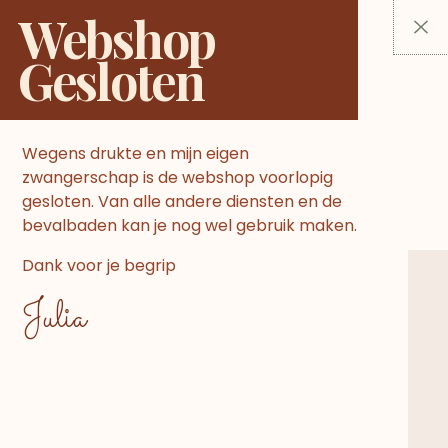
Ga
Webshop
naar
Gesloten
de
inhoud
Wegens drukte en mijn eigen
zwangerschap is de webshop voorlopig
Duurzaam speelgoed baby
gesloten. Van alle andere diensten en de
en kind
bevalbaden kan je nog wel gebruik maken.
Dank voor je begrip
Duurzaam speelgoed voor baby’s en
kinderen. De producten worden gemaakt
Julia
van natuurlijke grondstoffen of 100%
gerecyclede materialen. Onze producten
voldoen aan de veiligheidseisen die gesteld
zijn door de EU. We verkopen o.a. de merken
Green Toys, Hevea, Oekonorm, New Classic