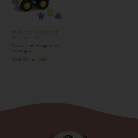
Duurzaam speelgoed
baby en kind
Stoere vrachtwagen met
vormpjes
€
42.95
incl. btw