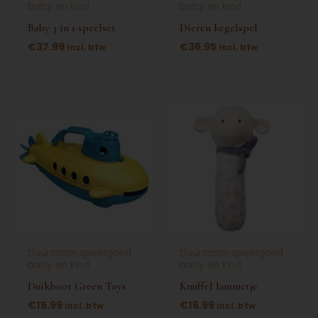
baby en kind
baby en kind
Baby 3 in 1 speelset
Dieren kegelspel
€
37.99
€
36.95
incl. btw
incl. btw
Duurzaam speelgoed
Duurzaam speelgoed
baby en kind
baby en kind
Duikboot Green Toys
Knuffel lammetje
€
15.99
€
16.99
incl. btw
incl. btw