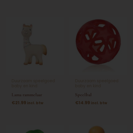
Dit
product
heeft
meerdere
variaties.
Deze
optie
kan
Duurzaam speelgoed
Duurzaam speelgoed
gekozen
baby en kind
baby en kind
worden
Lama rammelaar
Speelbal
op
€
21.99
€
14.99
incl. btw
incl. btw
de
productpagina