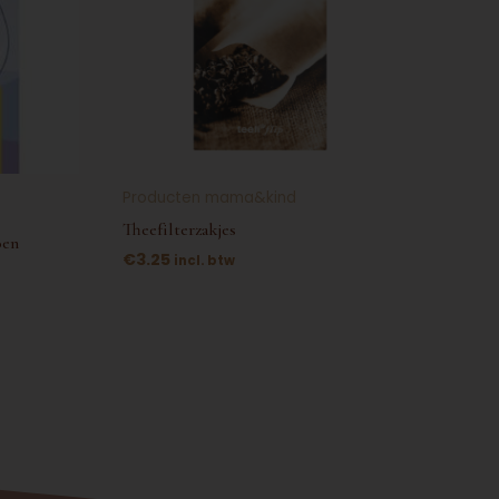
Producten mama&kind
Theefilterzakjes
oen
€
3.25
incl. btw