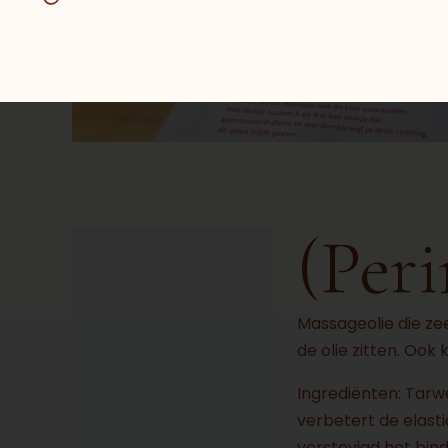
(Per
Beschrijving
Massageolie die zee
de olie zitten. Ook
Ingrediënten: Tarw
verbetert de elasti
verstevigd het bin