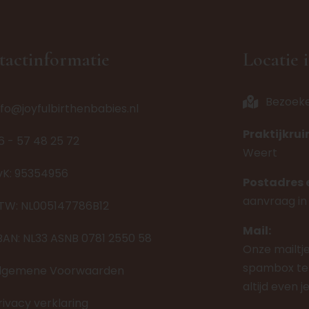
tactinformatie
Locatie 
Bezoek
nfo@joyfulbirthenbabies.nl
Praktijkru
6 - 57 48 25 72
Weert
vK: 95354956
Postadres 
aanvraag in
TW: NL005147786B12
Mail:
BAN: NL33 ASNB 0781 2550 58
Onze mailtj
spambox ter
lgemene Voorwaarden
altijd even 
rivacy verklaring