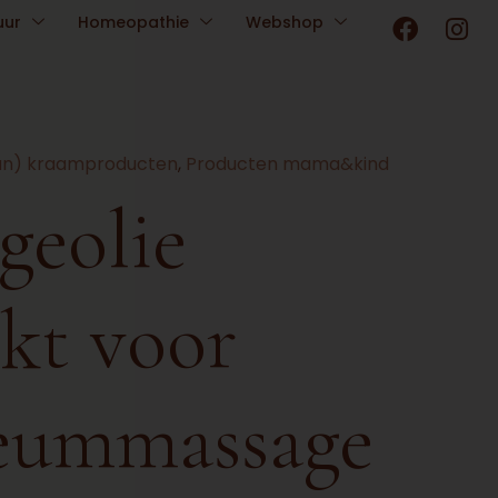
F
I
uur
Homeopathie
Webshop
a
n
c
s
e
t
b
a
o
g
egan) kraamproducten
,
Producten mama&kind
o
r
k
a
geolie
m
ikt voor
eummassage