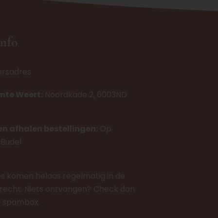
info
ersadres
imte Weert:
Noordkade 2, 6003ND
en afhalen bestellingen:
Op
 Budel
es komen helaas regelmatig in de
echt. Niets ontvangen? Check dan
je spambox.