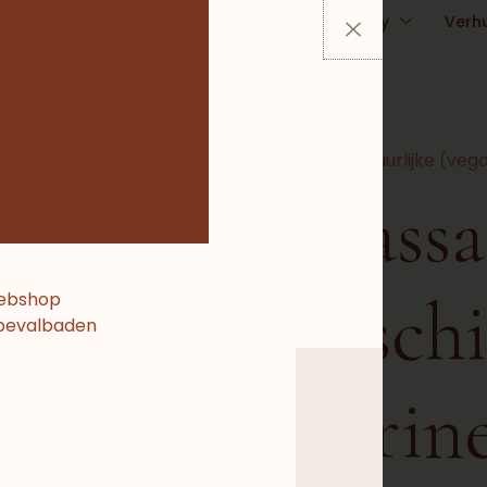
ursussen
Zwanger
Kraamtijd & Baby
Verh
Contact
Losse natuurlijke (v
Massa
gesch
webshop
 bevalbaden
perin