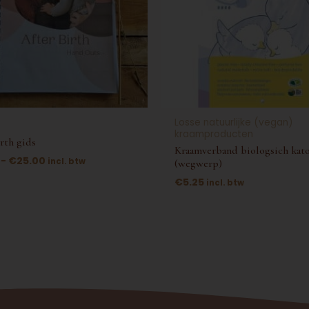
en
n
Losse natuurlijke (vegan)
kraamproducten
ctpagina
irth gids
Kraamverband biologsich kat
-
€
25.00
incl. btw
(wegwerp)
€
5.25
incl. btw