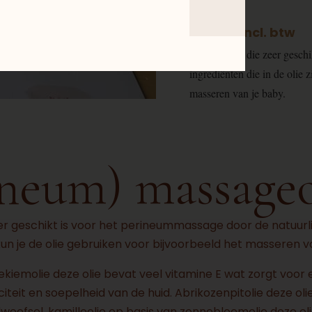
€
6.75
incl. btw
Massageolie die zeer geschi
ingrediënten die in de olie 
masseren van je baby.
ineum) massageo
r geschikt is voor het perineummassage door de natuurlijk
 kun je de olie gebruiken voor bijvoorbeeld het masseren v
ekiemolie deze olie bevat veel vitamine E wat zorgt voor
citeit en soepelheid van de huid. Abrikozenpitolie deze ol
dweefsel, kamilleolie op basis van zonnebloemolie deze ol