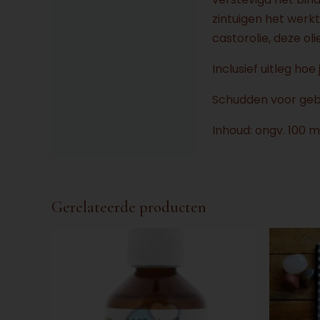
zintuigen het werkt
castorolie, deze ol
Inclusief uitleg ho
Schudden voor gebr
Inhoud: ongv. 100 m
Gerelateerde producten
Dit
produ
heeft
meerd
variati