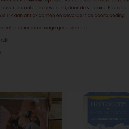
 bovendien infectie afwerend, door de vitamine E zorgt de
ie is rijk aan antioxidanten en bevordert de doorbloeding.
e je het perineummassage goed uitvoert.
uik.
l
Prijsklasse:
€14.95
ct
tot
€25.00
ere
es.