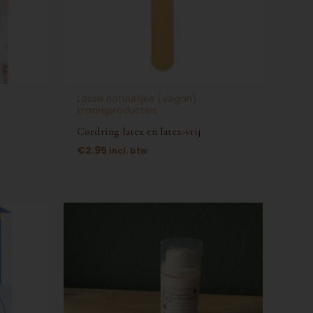
optie
kan
gekozen
worden
op
Losse natuurlijke (vegan)
de
kraamproducten
productpagina
Cordring latex en latex-vrij
€
2.95
incl. btw