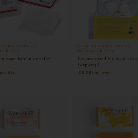
atuurlijke (vegan)
Losse natuurlijke (vegan)
roducten
kraamproducten
pressen katoen steriel 12
Kraamverband biologsich kat
(wegwerp)
€
5.25
incl. btw
incl. btw