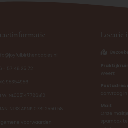
tactinformatie
Locatie 
Bezoek
nfo@joyfulbirthenbabies.nl
Praktijkru
6 - 57 48 25 72
Weert
vK: 95354956
Postadres 
aanvraag in
TW: NL005147786B12
Mail:
BAN: NL33 ASNB 0781 2550 58
Onze mailtj
spambox ter
lgemene Voorwaarden