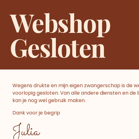
Ga
Home
Zwangerschapsc
Webshop
naar
de
inhoud
Gesloten
Losse natuurlijke (vega
Natuurlijke (vegan) kraamproducten die j
voor je bevalling en kraamtijd. Dit voorko
vinden wat je zorgverlener graag bij jo
Wegens drukte en mijn eigen zwangerschap is de 
geproduceerd met het oog op mens, dier
voorlopig gesloten. Van alle andere diensten en de
herbruikbaar.
kan je nog wel gebruik maken.
Ook is het uiteraard mogelijk om wel een
Dank voor je begrip
kraampakketten.
Julia