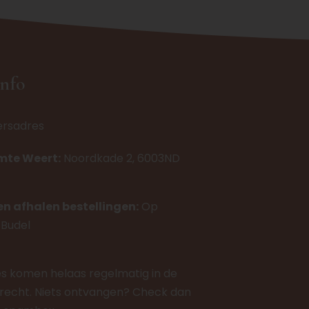
info
ersadres
imte Weert:
Noordkade 2, 6003ND
en afhalen bestellingen:
Op
 Budel
es komen helaas regelmatig in de
echt. Niets ontvangen? Check dan