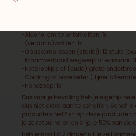
Wat handig is voor jou en je zorgverle
-Matrasbeschermer:
1x
-Onderleggers:
12x
(Deze worden standaard in
-Alcohol om te ontsmetten: 1x
-(verband)watten: 1x
-Gaaskompressen (steriel): 12 stuks
(Dez
-Kraamverband wegwerp of wasbaar: 3 p
-Netbroekjes of (oude) grote onderbroe
-Cordring of navelveter ( fijner alternati
-Handzeep: 1x
Dus voor je bevalling heb je eigenlijk he
dus niet extra aan te schaffen. Schaf j
producten niet?
n zijn deze producten 
E
je ze retourneren en krijg je 50% van de o
Heb je nog 1 a 2 dingen uit je zelf same