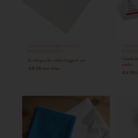
Losse natuurlijke (vegan)
Losse n
kraamproducten
kraamp
Gaaskom
Ecologische onderleggers 12x
stuks
€
9.25
incl. btw
€
4.95