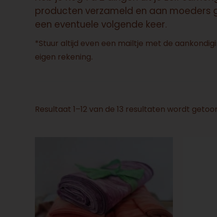
producten verzameld en aan moeders gev
een eventuele volgende keer.
*Stuur altijd even een mailtje met de aankondigi
.
eigen rekening
Resultaat 1–12 van de 13 resultaten wordt getoo
Prijsklasse:
Dit
€69.00
product
tot
€119.00
heeft
meerdere
variaties.
Deze