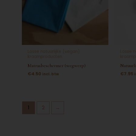
Losse natuurlijke (vegan)
Losse n
kraamproducten
kraamp
Matrasbeschermer (wegwerp)
Natuurl
€
4.50
€
7.95
incl. btw
1
2
→