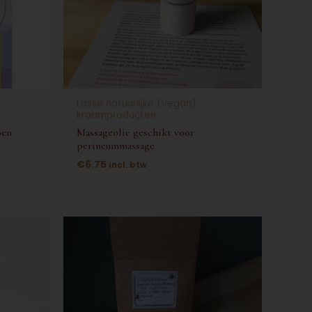
Losse natuurlijke (vegan)
kraamproducten
oen
Massageolie geschikt voor
perineummassage
€
6.75
incl. btw