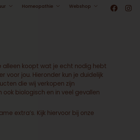
F
I
uur
Homeopathie
Webshop
a
n
c
s
e
t
b
a
o
g
o
r
k
a
m
e alleen koopt wat je echt nodig hebt
r voor jou. Hieronder kun je duidelijk
cten die wij verkopen zijn
ok biologisch en in veel gevallen
e extra’s. Kijk hiervoor bij onze