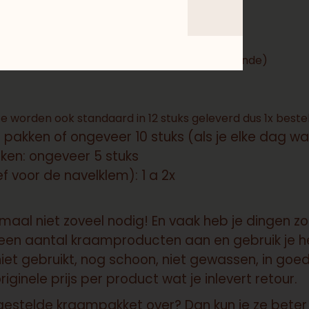
ner om in huis te hebben:
 12 stuks geleverd dus 1x bestellen is voldoende)
e worden ook standaard in 12 stuks geleverd dus 1x beste
akken of ongeveer 10 stuks (als je elke dag wa
ken: ongeveer 5 stuks
ef voor de navelklem): 1 a 2x
lemaal niet zoveel nodig! En vaak heb je dingen zo
e een aantal kraamproducten aan en gebruik je 
niet gebruikt, nog schoon, niet gewassen, in go
riginele prijs per product wat je inlevert retour.
ngestelde kraampakket over? Dan kun je ze beter i