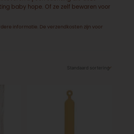
ing baby hope. Of ze zelf bewaren voor
erdere informatie. De verzendkosten zijn voor
Dit
product
heeft
meerdere
variaties.
Deze