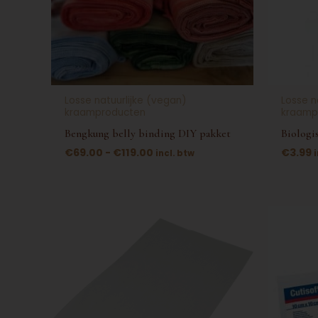
optie
kan
gekozen
worden
op
Losse natuurlijke (vegan)
Losse n
de
kraamproducten
kraamp
productpagina
Bengkung belly binding DIY pakket
Biologi
€
69.00
-
€
119.00
€
3.99
incl. btw