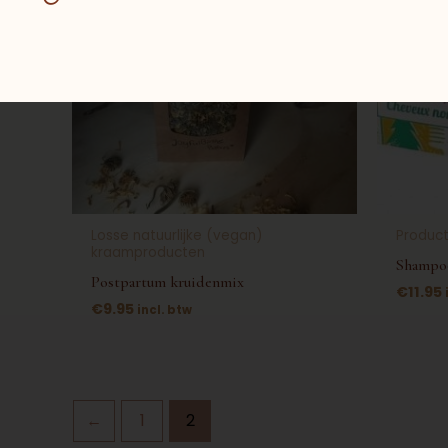
Losse natuurlijke (vegan)
Produc
kraamproducten
Shampo
Postpartum kruidenmix
€
11.95
€
9.95
incl. btw
←
1
2