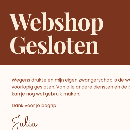
Ga
Home
Zwangerschapsc
Webshop
naar
de
inhoud
Gesloten
Brievenbuspakketje
brievenbuspakketje
Wegens drukte en mijn eigen zwangerschap is de 
voorlopig gesloten. Van alle andere diensten en de
Resultaat 13–15 van de 15 resultaten wordt get
kan je nog wel gebruik maken.
Dank voor je begrip
Julia