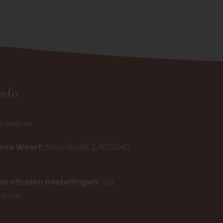
info
ersadres
imte Weert:
Noordkade 2, 6003ND
en afhalen bestellingen:
Op
 Budel