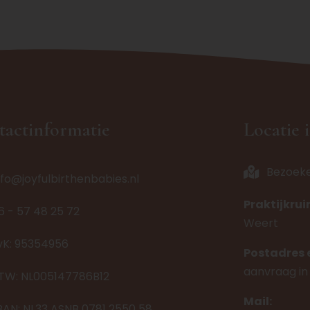
tactinformatie
Locatie 
Bezoek
nfo@joyfulbirthenbabies.nl
Praktijkru
6 - 57 48 25 72
Weert
vK: 95354956
Postadres 
aanvraag in
TW: NL005147786B12
Mail:
BAN: NL33 ASNB 0781 2550 58