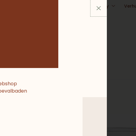
ursussen
Zwanger
Kraamtijd & Baby
Verh
Contact
webshop
 bevalbaden
oond