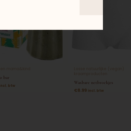
ten mama&kind
Losse natuurlijke (vegan)
kraamproducten
o bar
Wasbare netbroekjes
incl. btw
€
8.99
incl. btw