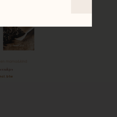
ten mama&kind
erzakjes
incl. btw