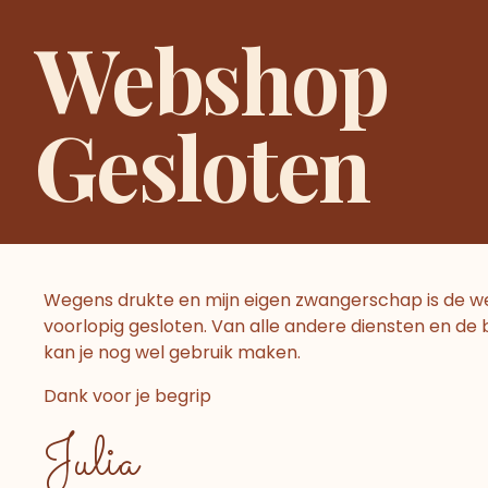
Ga
Home
Zwangerschapsc
Webshop
naar
de
inhoud
Gesloten
Envelop pakketje
Pakketje dat met een envelop verstuurd kan w
Wegens drukte en mijn eigen zwangerschap is de 
voorlopig gesloten. Van alle andere diensten en de
Toont alle 2 resultaten
kan je nog wel gebruik maken.
Dank voor je begrip
Dit
Julia
product
heeft