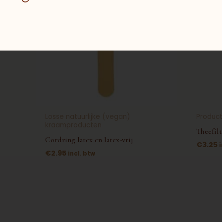
meerdere
variaties.
Deze
optie
kan
gekozen
worden
op
Losse natuurlijke (vegan)
Produc
de
kraamproducten
productpagina
Theefilt
Cordring latex en latex-vrij
€
3.25
€
2.95
incl. btw