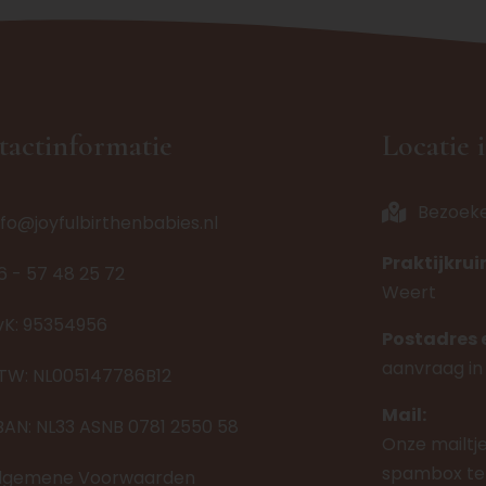
tactinformatie
Locatie 
Bezoek
nfo@joyfulbirthenbabies.nl
Praktijkru
6 - 57 48 25 72
Weert
vK: 95354956
Postadres 
aanvraag in
TW: NL005147786B12
Mail:
BAN: NL33 ASNB 0781 2550 58
Onze mailtj
spambox ter
lgemene Voorwaarden