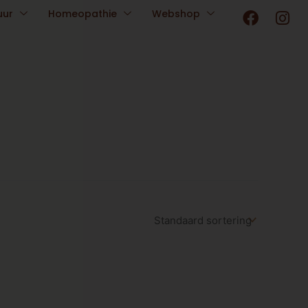
F
I
uur
Homeopathie
Webshop
a
n
c
s
e
t
b
a
o
g
o
r
k
a
m